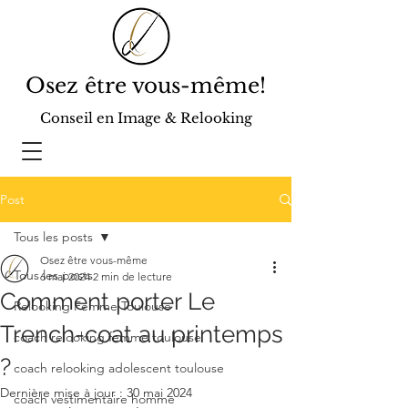
Osez être vous-même!
Conseil en Image & Relooking
Post
Tous les posts
Osez être vous-même
Tous les posts
6 mai 2024
2 min de lecture
Comment porter Le
Relooking Femme Toulouse
Trench-coat au printemps
coach relooking femme toulouse
?
coach relooking adolescent toulouse
Dernière mise à jour :
30 mai 2024
coach vestimentaire homme