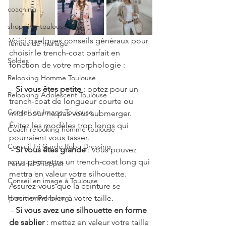
coaching
shopping toulouse
Voici quelques conseils généraux pour 
Tenues de mariage
choisir le trench-coat parfait en 
Soldes
fonction de votre morphologie :
Relooking Homme Toulouse
 - 
Si vous êtes petite
 : optez pour un 
Relooking Adolescent Toulouse
trench-coat de longueur courte ou 
Conseil en Image Toulouse
midi pour ne pas vous submerger. 
Évitez les modèles trop longs qui 
Coach relooking homme toulouse
pourraient vous tasser.
Conseil Tri Garde Robe Dressing
 - 
Si vous êtes grande
 : vous pouvez 
vous permettre un trench-coat long qui 
Personal Shopper
mettra en valeur votre silhouette. 
Conseil en image à Toulouse
Assurez-vous que la ceinture se 
Hommes Relooking
positionne bien à votre taille.
 - 
Si vous avez une silhouette en forme 
de sablier
 : mettez en valeur votre taille 