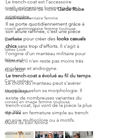
Le trench-coat est l'accessoire 
coach vestimentaire homme toulouse
indispensable de notre 
Garde Robe
printanière.
coach vestimentaire femme
Il
 se porte quotidiennement grâce à 
coach vestimentaire femme toulouse
son allure raffinée, c’est une pièce 
parfaite pour créer des 
looks casuals 
Cadeaux
chics
 sans trop d’efforts. 
Il s'agit à 
Idées Look
l'origine d'un manteau militaire pour 
Idées style
homme, il n'en reste pas moins très 
moderne et androgyne.
Noël 2020
Le trench-coat a évolué au fil du temps
.
Carte cadeaux
Le choix du manteau peut s’avérer 
complexe selon sa morphologie. Il 
Morphologie
existe de nombreuses variantes du 
conseil en image femme toulouse
trench-coat, qui vont de la pièce la plus 
été 2022
épurée en fermeture simple au trench 
en soie multicolore ou à motifs.
Maillot de bain femme
estime de soi