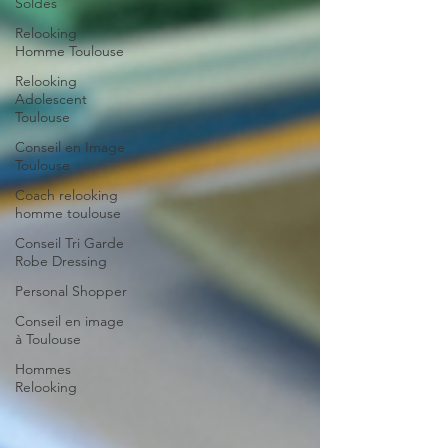
Soldes
Relooking
Homme Toulouse
Relooking
Adolescent
Toulouse
Conseil en Image
Toulouse
Coach relooking
homme toulouse
Conseil Tri Garde
Robe Dressing
Personal Shopper
Conseil en image
à Toulouse
Hommes
Relooking