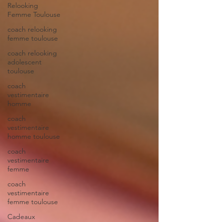
Relooking
Femme Toulouse
coach relooking
femme toulouse
coach relooking
adolescent
toulouse
coach
vestimentaire
homme
coach
vestimentaire
homme toulouse
coach
vestimentaire
femme
coach
vestimentaire
femme toulouse
Cadeaux