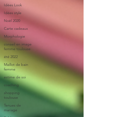
Idées Look
Idées style
Noël 2020
Carte cadeaux
Morphologie
conseil en image
femme toulouse
été 2022
Maillot de bain
femme
estime de soi
coaching
shopping
toulouse
Tenues de
mariage