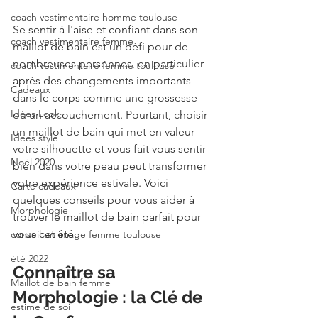
coach vestimentaire homme toulouse
Se sentir à l'aise et confiant dans son 
coach vestimentaire femme
maillot de bain est un défi pour de 
nombreuses personnes, en particulier 
coach vestimentaire femme toulouse
après des changements importants 
Cadeaux
dans le corps comme une grossesse 
Idées Look
ou un accouchement. Pourtant, choisir 
un maillot de bain qui met en valeur 
Idées style
votre silhouette et vous fait vous sentir 
Noël 2020
bien dans votre peau peut transformer 
votre expérience estivale. Voici 
Carte cadeaux
quelques conseils pour vous aider à 
Morphologie
trouver le maillot de bain parfait pour 
vous cet été.
conseil en image femme toulouse
été 2022
Connaître sa 
Maillot de bain femme
Morphologie : la Clé de 
estime de soi