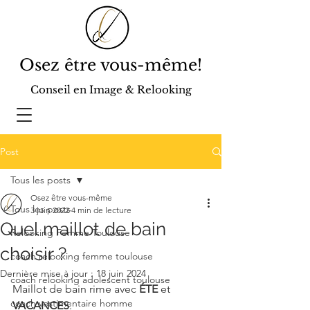
Osez être vous-même!
Conseil en Image & Relooking
Post
Tous les posts
Osez être vous-même
Tous les posts
3 juin 2022
4 min de lecture
Quel maillot de bain
Relooking Femme Toulouse
choisir ?
coach relooking femme toulouse
Dernière mise à jour :
18 juin 2024
coach relooking adolescent toulouse
Maillot de bain rime avec 
ÉTE
 et 
coach vestimentaire homme
VACANCES
.