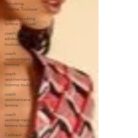
Relooking
Femme Toulouse
coach relooking
femme toulouse
coach relooking
adolescent
toulouse
coach
vestimentaire
homme
coach
vestimentaire
homme toulouse
coach
vestimentaire
femme
coach
vestimentaire
femme toulouse
Cadeaux