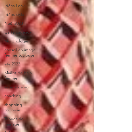
Idées Look
Idées style
Noël 2020
Carte cadeaux
Morphologie
conseil en image
femme toulouse
été 2022
Maillot de bain
femme
estime de soi
coaching
shopping
toulouse
Tenues de
mariage