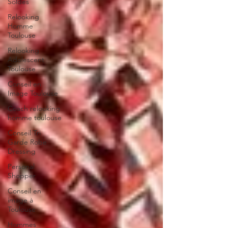
Soldes
Relooking
Homme
Toulouse
Relooking
Adolescent
Toulouse
Conseil en
Image Toulouse
Coach relooking
homme toulouse
Conseil Tri
Garde Robe
Dressing
Personal
Shopper
Conseil en
image à
Toulouse
Hommes