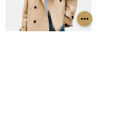
Le trench, osez la coupe
courte !